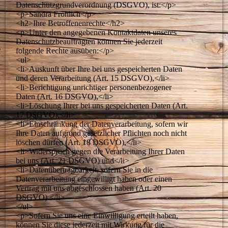
Datenschutzgrundverordnung (DSGVO), ist:</p>
<p>Sandra Fröhlich</p>
<h2>Ihre Betroffenenrechte</h2>
<p>Unter den angegebenen Kontaktdaten unseres
Datenschutzbeauftragten können Sie jederzeit
folgende Rechte ausüben:</p>
<ul>
<li>Auskunft über Ihre bei uns gespeicherten Daten
und deren Verarbeitung (Art. 15 DSGVO),</li>
<li>Berichtigung unrichtiger personenbezogener
Daten (Art. 16 DSGVO),</li>
<li>Löschung Ihrer bei uns gespeicherten Daten (Art.
17 DSGVO),</li>
<li>Einschränkung der Datenverarbeitung, sofern wir
Ihre Daten aufgrund gesetzlicher Pflichten noch nicht
löschen dürfen (Art. 18 DSGVO),</li>
<li>Widerspruch gegen die Verarbeitung Ihrer Daten
bei uns (Art. 21 DSGVO) und</li>
<li>Datenübertragbarkeit, sofern Sie in die
Datenverarbeitung eingewilligt haben oder einen
Vertrag mit uns abgeschlossen haben (Art. 20
DSGVO).</li>
</ul>
<p>Sofern Sie uns eine Einwilligung erteilt haben,
können Sie diese jederzeit mit Wirkung für die