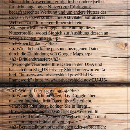
Eine solche Auswertung erfolgt insbesondere (selbst
für nicht eingeloggte Nutzer) zur Erbringung
bedarfsgerechter Werbung und um andere Nutzer des
sozialen Netzwerks über Ihre Aktivitäten auf unserer
Webseite zu informieren. Ihnen steht ein
Widerspruchsrecht zu gegen die Bildung dieser
Nutzerprofile, wobei Sie sich zur Ausübung dessen an
Google richten müssen.</p>
<h3>Speicherdauer:</h3>
<p>Wir erheben keine personenbezogenen Daten,
durch die Einbindung von Google Maps.</p>
<h3>Drittlandtransfer:</h3>
<p>Google verarbeitet Ihre Daten in den USA und
hat sich dem EU_US Privacy Shield unterworfen <a
href="https://www.privacyshield.gov/EU-US-
Framework">https://www.privacyshield.gov/EU-US-
Framework</a>.</p>
<h3>Widerruf der Einwilligung:</h3>
<p>Wenn Sie nicht möchten, dass Google über
unseren Internetauftritt Daten über Sie erhebt,
verarbeitet oder nutzt, können Sie in Ihrem
Browsereinstellungen JavaScript deaktivieren. In
diesem Fall können Sie unsere Webseite jedoch nicht
oder nur eingeschränkt nutzen.</p>
<h3>Bereitstellung vorgeschrieben oder erforderlich: