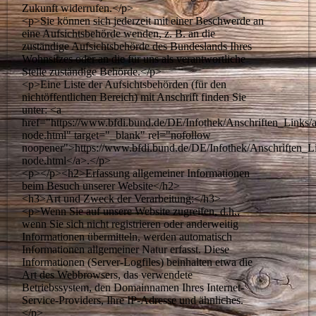
Zukunft widerrufen.</p>
<p>Sie können sich jederzeit mit einer Beschwerde an
eine Aufsichtsbehörde wenden, z. B. an die
zuständige Aufsichtsbehörde des Bundeslands Ihres
Wohnsitzes oder an die für uns als verantwortliche
Stelle zuständige Behörde.</p>
<p>Eine Liste der Aufsichtsbehörden (für den
nichtöffentlichen Bereich) mit Anschrift finden Sie
unter: <a
href="https://www.bfdi.bund.de/DE/Infothek/Anschriften_Links/a
node.html" target="_blank" rel="nofollow
noopener">https://www.bfdi.bund.de/DE/Infothek/Anschriften_Lin
node.html</a>.</p>
<p></p><h2>Erfassung allgemeiner Informationen
beim Besuch unserer Website</h2>
<h3>Art und Zweck der Verarbeitung:</h3>
<p>Wenn Sie auf unsere Website zugreifen, d.h.,
wenn Sie sich nicht registrieren oder anderweitig
Informationen übermitteln, werden automatisch
Informationen allgemeiner Natur erfasst. Diese
Informationen (Server-Logfiles) beinhalten etwa die
Art des Webbrowsers, das verwendete
Betriebssystem, den Domainnamen Ihres Internet-
Service-Providers, Ihre IP-Adresse und ähnliches.
</p>