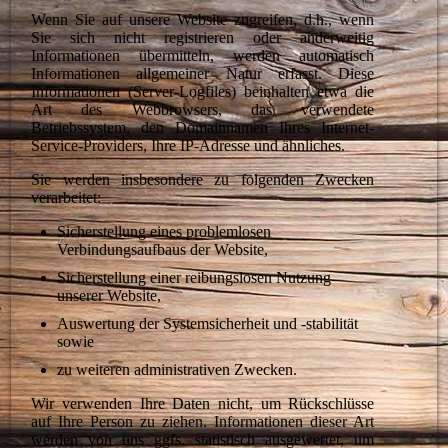
Wenn Sie auf unsere Website zugreifen, d.h., wenn
Sie sich nicht registrieren oder anderweitig
Informationen übermitteln, werden automatisch
Informationen allgemeiner Natur erfasst. Diese
Informationen (Server-Logfiles) beinhalten etwa die
Art des Webbrowsers, das verwendete
Betriebssystem, den Domainnamen Ihres Internet-
Service-Providers, Ihre IP-Adresse und ähnliches.
Sie werden insbesondere zu folgenden Zwecken
verarbeitet:
Sicherstellung eines problemlosen
Verbindungsaufbaus der Website,
Sicherstellung einer reibungslosen Nutzung
unserer Website,
Auswertung der Systemsicherheit und -stabilität
sowie
zu weiteren administrativen Zwecken.
Wir verwenden Ihre Daten nicht, um Rückschlüsse
auf Ihre Person zu ziehen. Informationen dieser Art
werden von uns ggfs. statistisch ausgewertet, um