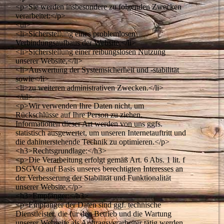
<p>Sie werden insbesondere zu folgenden Zwecken
verarbeitet:</p>
<ul>
<li>Sicherstellung eines problemlosen
Verbindungsaufbaus der Website,</li>
<li>Sicherstellung einer reibungslosen Nutzung
unserer Website,</li>
<li>Auswertung der Systemsicherheit und -stabilität
sowie</li>
<li>zu weiteren administrativen Zwecken.</li>
</ul>
<p>Wir verwenden Ihre Daten nicht, um
Rückschlüsse auf Ihre Person zu ziehen.
Informationen dieser Art werden von uns ggfs.
statistisch ausgewertet, um unseren Internetauftritt und
die dahinterstehende Technik zu optimieren.</p>
<h3>Rechtsgrundlage:</h3>
<p>Die Verarbeitung erfolgt gemäß Art. 6 Abs. 1 lit. f
DSGVO auf Basis unseres berechtigten Interesses an
der Verbesserung der Stabilität und Funktionalität
unserer Website.</p>
<h3>Empfänger:</h3>
<p>Empfänger der Daten sind ggf. technische
Dienstleister, die für den Betrieb und die Wartung
unserer Webseite als Auftragsverarbeiter tätig werden.