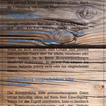
Wir erheben keine personenbezogenen Daten, durch
die Einbindung von Google Maps.
Drittlandtransfer:
Google verarbeitet Ihre Daten in den USA und hat
sich dem EU_US Privacy Shield unterworfen
https://www.privacyshield.gov/EU-US-Framework
.
Widerruf der Einwilligung:
Wenn Sie nicht möchten, dass Google über unseren
Internetauftritt Daten über Sie erhebt, verarbeitet oder
nutzt, können Sie in Ihrem Browsereinstellungen
JavaScript deaktivieren. In diesem Fall können Sie
unsere Webseite jedoch nicht oder nur eingeschränkt
nutzen.
Bereitstellung vorgeschrieben oder
erforderlich:
Die Bereitstellung Ihrer personenbezogenen Daten
erfolgt freiwillig, allein auf Basis Ihrer Einwilligung.
Sofern Sie den Zugriff unterbinden, kann es hierdurch
zu Funktionseinschränkungen auf der Website