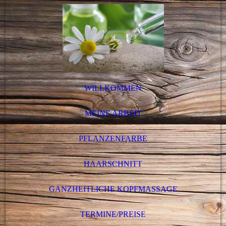
WILLKOMMEN
MEINE ARBEIT
PFLANZENFARBE
HAARSCHNITT
GANZHEITLICHE KOPFMASSAGE
TERMINE/PREISE