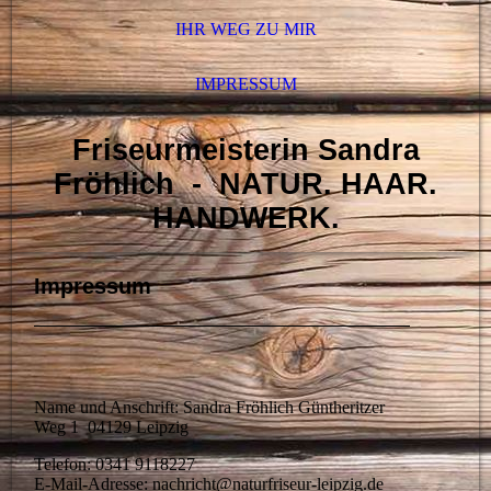
IHR WEG ZU MIR
IMPRESSUM
Friseurmeisterin Sandra
Fröhlich - NATUR. HAAR.
HANDWERK.
Impressum
Name und Anschrift: Sandra Fröhlich Güntheritzer
Weg 1 04129 Leipzig
Telefon: 0341 9118227
E-Mail-Adresse: nachricht@naturfriseur-leipzig.de