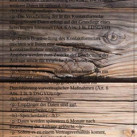
weiterer Daten ist optional.</p>
<h3>Rechtsgrundlage:</h3>
<p>Die Verarbeitung der in das Kontaktformular
eingegebenen Daten erfolgt auf der Grundlage eines
berechtigten Interesses (Art. 6 Abs. 1 lit. f DSGVO).
</p>
<p>Durch Bereitstellung des Kontaktformulars
möchten wir Ihnen eine unkomplizierte
Kontaktaufnahme ermöglichen. Ihre gemachten
Angaben werden zum Zwecke der Bearbeitung der
Anfrage sowie für mögliche Anschlussfragen
gespeichert.</p>
<p>Sofern Sie mit uns Kontakt aufnehmen, um ein
Angebot zu erfragen, erfolgt die Verarbeitung der in
das Kontaktformular eingegebenen Daten zur
Durchführung vorvertraglicher Maßnahmen (Art. 6
Abs. 1 lit. b DSGVO).</p>
<h3>Empfänger:</h3>
<p>Empfänger der Daten sind ggf.
Auftragsverarbeiter.</p>
<h3>Speicherdauer:</h3>
<p>Daten werden spätestens 6 Monate nach
Bearbeitung der Anfrage gelöscht.</p>
<p>Sofern es zu einem Vertragsverhältnis kommt,