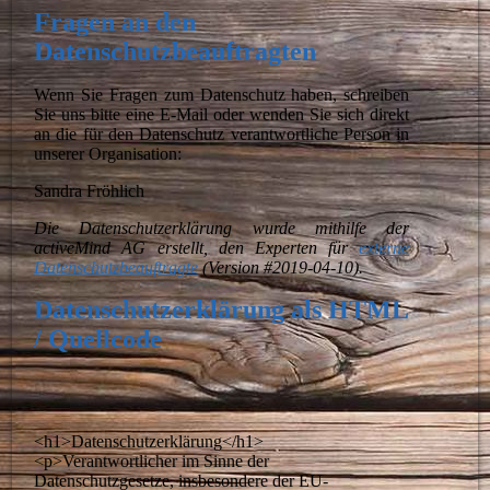
Fragen an den
Datenschutzbeauftragten
Wenn Sie Fragen zum Datenschutz haben, schreiben
Sie uns bitte eine E-Mail oder wenden Sie sich direkt
an die für den Datenschutz verantwortliche Person in
unserer Organisation:
Sandra Fröhlich
Die Datenschutzerklärung wurde mithilfe der
activeMind AG erstellt, den Experten für
externe
Datenschutzbeauftragte
(Version #2019-04-10).
Datenschutzerklärung als HTML
/ Quellcode
<h1>Datenschutzerklärung</h1>
<p>Verantwortlicher im Sinne der
Datenschutzgesetze, insbesondere der EU-