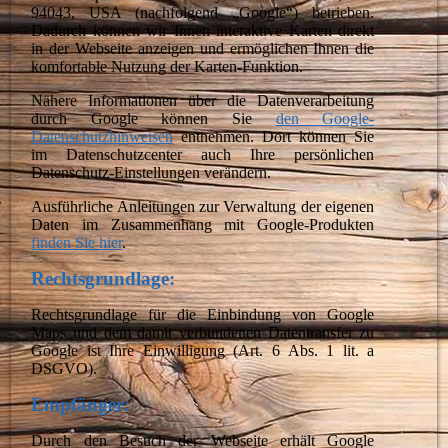
94043, USA (nachfolgend „Google“) betrieben.
Dadurch können wir Ihnen interaktive Karten direkt
in der Webseite anzeigen und ermöglichen Ihnen die
komfortable Nutzung der Karten-Funktion.
Nähere Informationen über die Datenverarbeitung
durch Google können Sie
den Google-
Datenschutzhinweisen
entnehmen. Dort können Sie
im Datenschutzcenter auch Ihre persönlichen
Datenschutz-Einstellungen verändern.
Ausführliche Anleitungen zur Verwaltung der eigenen
Daten im Zusammenhang mit Google-Produkten
finden Sie hier
.
Rechtsgrundlage:
Rechtsgrundlage für die Einbindung von Google
Maps und dem damit verbundenen Datentransfer zu
Google ist Ihre Einwilligung (Art. 6 Abs. 1 lit. a
DSGVO).
Empfänger:
Durch den Besuch der Webseite erhält Google