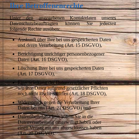
Ihre Betroffenenrechte
Unter den angegebenen Kontaktdaten unseres
Datenschutzbeauftragten können Sie jederzeit
folgende Rechte ausüben:
Auskunft über Ihre bei uns gespeicherten Daten
und deren Verarbeitung (Art. 15 DSGVO),
Berichtigung unrichtiger personenbezogener
Daten (Art. 16 DSGVO),
Löschung Ihrer bei uns gespeicherten Daten
(Art. 17 DSGVO),
Einschränkung der Datenverarbeitung, sofern
wir Ihre Daten aufgrund gesetzlicher Pflichten
noch nicht löschen dürfen (Art. 18 DSGVO),
Widerspruch gegen die Verarbeitung Ihrer
Daten bei uns (Art. 21 DSGVO) und
Datenübertragbarkeit, sofern Sie in die
Datenverarbeitung eingewilligt haben oder
einen Vertrag mit uns abgeschlossen haben
(Art. 20 DSGVO).