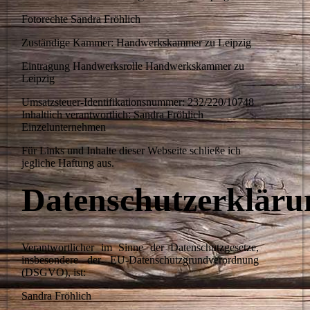
Fotorechte Sandra Fröhlich
Zuständige Kammer: Handwerkskammer zu Leipzig
Eintragung Handwerksrolle Handwerkskammer zu
Leipzig
Umsatzsteuer-Identifikationsnummer: 232/220/10748
Inhaltlich verantwortlich: Sandra Fröhlich
Einzelunternehmen
Für Links und Inhalte dieser Webseite schließe ich
jegliche Haftung aus.
Datenschutzerkläru
Verantwortlicher im Sinne der Datenschutzgesetze,
insbesondere der EU-Datenschutzgrundverordnung
(DSGVO), ist:
Sandra Fröhlich