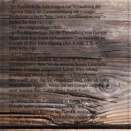
</p>
<p>Ausführliche Anleitungen zur Verwaltung der
eigenen Daten im Zusammenhang mit Google-
Produkten<a href="http://www.dataliberation.org/">
finden Sie hier</a>.</p>
<h3>Rechtsgrundlage:</h3>
<p>Rechtsgrundlage für die Einbindung von Google
Maps und dem damit verbundenen Datentransfer zu
Google ist Ihre Einwilligung (Art. 6 Abs. 1 lit. a
DSGVO).</p>
<h3>Empfänger:</h3>
<p>Durch den Besuch der Webseite erhält Google
Informationen, dass Sie die entsprechende Unterseite
unserer Webseite aufgerufen haben. Dies erfolgt
unabhängig davon, ob Google ein Nutzerkonto
bereitstellt, über das Sie eingeloggt sind, oder ob keine
Nutzerkonto besteht. Wenn Sie bei Google eingeloggt
sind, werden Ihre Daten direkt Ihrem Konto
zugeordnet.</p>
<p>Wenn Sie die Zuordnung in Ihrem Profil bei
Google nicht wünschen, müssen Sie sich vor
Aktivierung des Buttons bei Google ausloggen.
Google speichert Ihre Daten als Nutzungsprofile und
nutzt sie für Zwecke der Werbung, Marktforschung
und/oder bedarfsgerechter Gestaltung seiner Webseite.