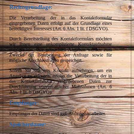
Rechtsgrundlage:
Die Verarbeitung der in das Kontaktformular
eingegebenen Daten erfolgt auf der Grundlage eines
berechtigten Interesses (Art. 6 Abs. 1 lit. f DSGVO).
Durch Bereitstellung des Kontaktformulars möchten
wir Ihnen eine unkomplizierte Kontaktaufnahme
ermöglichen. Ihre gemachten Angaben werden zum
Zwecke der Bearbeitung der Anfrage sowie für
mögliche Anschlussfragen gespeichert.
Sofern Sie mit uns Kontakt aufnehmen, um ein
Angebot zu erfragen, erfolgt die Verarbeitung der in
das Kontaktformular eingegebenen Daten zur
Durchführung vorvertraglicher Maßnahmen (Art. 6
Abs. 1 lit. b DSGVO).
Empfänger:
Empfänger der Daten sind ggf. Auftragsverarbeiter.
Speicherdauer: