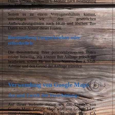
Daten werden spätestens 6 Monate nach Bearbeitung
der Anfrage gelöscht.
Sofern es zu einem Vertragsverhältnis kommt,
unterliegen wir den gesetzlichen
Aufbewahrungsfristen nach HGB und löschen Ihre
Daten nach Ablauf dieser Fristen.
Bereitstellung vorgeschrieben oder
erforderlich:
Die Bereitstellung Ihrer personenbezogenen Daten
erfolgt freiwillig. Wir können Ihre Anfrage jedoch nur
bearbeiten, sofern Sie uns Ihren Namen, Ihre E-Mail-
Adresse und den Grund der Anfrage mitteilen.
Verwendung von Google Maps
Art und Zweck der Verarbeitung:
Auf dieser Webseite nutzen wir das Angebot von
Google Maps. Google Maps wird von Google LLC,
1600 Amphitheatre Parkway, Mountain View, CA