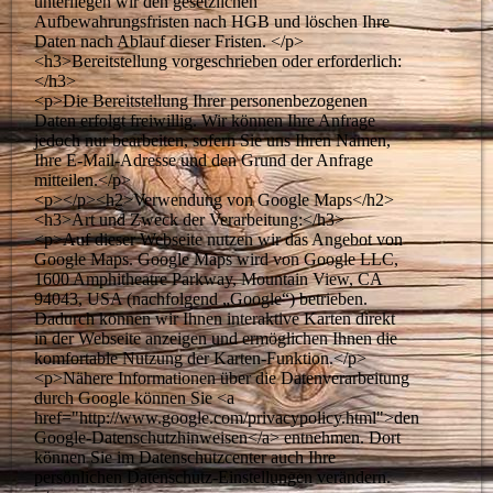
unterliegen wir den gesetzlichen
Aufbewahrungsfristen nach HGB und löschen Ihre
Daten nach Ablauf dieser Fristen. </p>
<h3>Bereitstellung vorgeschrieben oder erforderlich:
</h3>
<p>Die Bereitstellung Ihrer personenbezogenen
Daten erfolgt freiwillig. Wir können Ihre Anfrage
jedoch nur bearbeiten, sofern Sie uns Ihren Namen,
Ihre E-Mail-Adresse und den Grund der Anfrage
mitteilen.</p>
<p></p><h2>Verwendung von Google Maps</h2>
<h3>Art und Zweck der Verarbeitung:</h3>
<p>Auf dieser Webseite nutzen wir das Angebot von
Google Maps. Google Maps wird von Google LLC,
1600 Amphitheatre Parkway, Mountain View, CA
94043, USA (nachfolgend „Google“) betrieben.
Dadurch können wir Ihnen interaktive Karten direkt
in der Webseite anzeigen und ermöglichen Ihnen die
komfortable Nutzung der Karten-Funktion.</p>
<p>Nähere Informationen über die Datenverarbeitung
durch Google können Sie <a
href="http://www.google.com/privacypolicy.html">den
Google-Datenschutzhinweisen</a> entnehmen. Dort
können Sie im Datenschutzcenter auch Ihre
persönlichen Datenschutz-Einstellungen verändern.