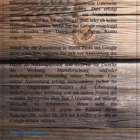
Informationen, dass Sie die entsprechende Unterseite
unserer Webseite aufgerufen haben. Dies erfolgt
unabhängig davon, ob Google ein Nutzerkonto
bereitstellt, über das Sie eingeloggt sind, oder ob keine
Nutzerkonto besteht. Wenn Sie bei Google eingeloggt
sind, werden Ihre Daten direkt Ihrem Konto
zugeordnet.
Wenn Sie die Zuordnung in Ihrem Profil bei Google
nicht wünschen, müssen Sie sich vor Aktivierung des
Buttons bei Google ausloggen. Google speichert Ihre
Daten als Nutzungsprofile und nutzt sie für Zwecke
der Werbung, Marktforschung und/oder
bedarfsgerechter Gestaltung seiner Webseite. Eine
solche Auswertung erfolgt insbesondere (selbst für
nicht eingeloggte Nutzer) zur Erbringung
bedarfsgerechter Werbung und um andere Nutzer des
sozialen Netzwerks über Ihre Aktivitäten auf unserer
Webseite zu informieren. Ihnen steht ein
Widerspruchsrecht zu gegen die Bildung dieser
Nutzerprofile, wobei Sie sich zur Ausübung dessen an
Google richten müssen.
Speicherdauer: