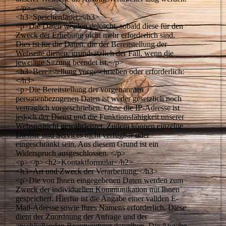
</p>
<h3>Speicherdauer:</h3>
<p>Die Daten werden gelöscht, sobald diese für den
Zweck der Erhebung nicht mehr erforderlich sind.
Dies ist für die Daten, die der Bereitstellung der
Webseite dienen, grundsätzlich der Fall, wenn die
jeweilige Sitzung beendet ist.</p>
<h3>Bereitstellung vorgeschrieben oder erforderlich:
</h3>
<p>Die Bereitstellung der vorgenannten
personenbezogenen Daten ist weder gesetzlich noch
vertraglich vorgeschrieben. Ohne die IP-Adresse ist
jedoch der Dienst und die Funktionsfähigkeit unserer
Website nicht gewährleistet. Zudem können einzelne
Dienste und Services nicht verfügbar oder
eingeschränkt sein. Aus diesem Grund ist ein
Widerspruch ausgeschlossen. </p>
<p></p><h2>Kontaktformular</h2>
<h3>Art und Zweck der Verarbeitung:</h3>
<p>Die von Ihnen eingegebenen Daten werden zum
Zweck der individuellen Kommunikation mit Ihnen
gespeichert. Hierfür ist die Angabe einer validen E-
Mail-Adresse sowie Ihres Namens erforderlich. Diese
dient der Zuordnung der Anfrage und der
anschließenden Beantwortung derselben. Die Angabe