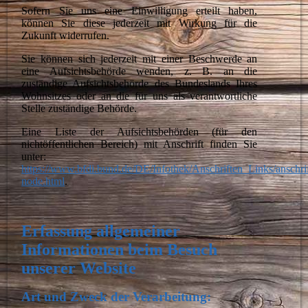
Sofern Sie uns eine Einwilligung erteilt haben,
können Sie diese jederzeit mit Wirkung für die
Zukunft widerrufen.
Sie können sich jederzeit mit einer Beschwerde an
eine Aufsichtsbehörde wenden, z. B. an die
zuständige Aufsichtsbehörde des Bundeslands Ihres
Wohnsitzes oder an die für uns als verantwortliche
Stelle zuständige Behörde.
Eine Liste der Aufsichtsbehörden (für den
nichtöffentlichen Bereich) mit Anschrift finden Sie
unter:
https://www.bfdi.bund.de/DE/Infothek/Anschriften_Links/anschrif
node.html
.
Erfassung allgemeiner
Informationen beim Besuch
unserer Website
Art und Zweck der Verarbeitung: