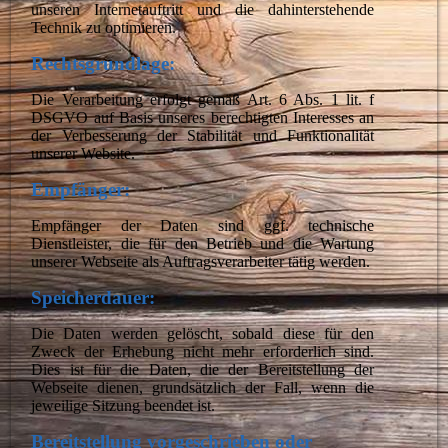
unseren Internetauftritt und die dahinterstehende
Technik zu optimieren.
Rechtsgrundlage:
Die Verarbeitung erfolgt gemäß Art. 6 Abs. 1 lit. f
DSGVO auf Basis unseres berechtigten Interesses an
der Verbesserung der Stabilität und Funktionalität
unserer Website.
Empfänger:
Empfänger der Daten sind ggf. technische
Dienstleister, die für den Betrieb und die Wartung
unserer Webseite als Auftragsverarbeiter tätig werden.
Speicherdauer:
Die Daten werden gelöscht, sobald diese für den
Zweck der Erhebung nicht mehr erforderlich sind.
Dies ist für die Daten, die der Bereitstellung der
Webseite dienen, grundsätzlich der Fall, wenn die
jeweilige Sitzung beendet ist.
Bereitstellung vorgeschrieben oder