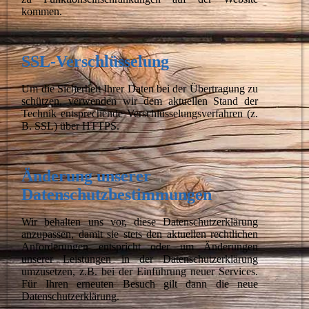
kommen.
SSL-Verschlüsselung
Um die Sicherheit Ihrer Daten bei der Übertragung zu
schützen, verwenden wir dem aktuellen Stand der
Technik entsprechende Verschlüsselungsverfahren (z.
B. SSL) über HTTPS.
Änderung unserer
Datenschutzbestimmungen
Wir behalten uns vor, diese Datenschutzerklärung
anzupassen, damit sie stets den aktuellen rechtlichen
Anforderungen entspricht oder um Änderungen
unserer Leistungen in der Datenschutzerklärung
umzusetzen, z.B. bei der Einführung neuer Services.
Für Ihren erneuten Besuch gilt dann die neue
Datenschutzerklärung.