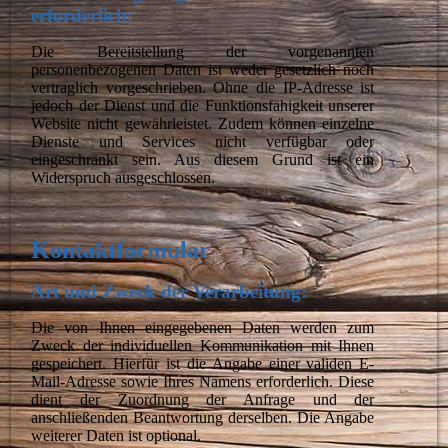
erforderlich:
Die Bereitstellung der vorgenannten
personenbezogenen Daten ist weder gesetzlich noch
vertraglich vorgeschrieben. Ohne die IP-Adresse ist
jedoch der Dienst und die Funktionsfähigkeit unserer
Website nicht gewährleistet. Zudem können einzelne
Dienste und Services nicht verfügbar oder
eingeschränkt sein. Aus diesem Grund ist ein
Widerspruch ausgeschlossen.
Kontaktformular
Art und Zweck der Verarbeitung:
Die von Ihnen eingegebenen Daten werden zum
Zweck der individuellen Kommunikation mit Ihnen
gespeichert. Hierfür ist die Angabe einer validen E-
Mail-Adresse sowie Ihres Namens erforderlich. Diese
dient der Zuordnung der Anfrage und der
anschließenden Beantwortung derselben. Die Angabe
weiterer Daten ist optional.